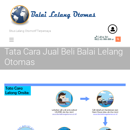
Situs Lelang Otomotif Terpercaya
Call us
Tel :
0822-61-900-800
or
Tata Cara Jual Beli Balai Lelang
Otomas