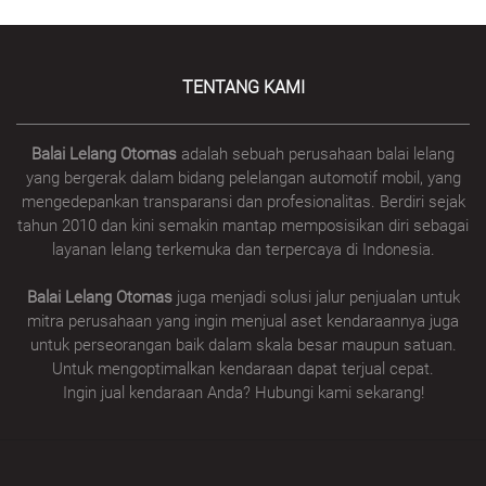
TENTANG KAMI
Balai Lelang Otomas
adalah sebuah perusahaan balai lelang
yang bergerak dalam bidang pelelangan automotif mobil, yang
mengedepankan transparansi dan profesionalitas. Berdiri sejak
tahun 2010 dan kini semakin mantap memposisikan diri sebagai
layanan lelang terkemuka dan terpercaya di Indonesia.
Balai Lelang Otomas
juga menjadi solusi jalur penjualan untuk
mitra perusahaan yang ingin menjual aset kendaraannya juga
untuk perseorangan baik dalam skala besar maupun satuan.
Untuk mengoptimalkan kendaraan dapat terjual cepat.
Ingin jual kendaraan Anda? Hubungi kami sekarang!