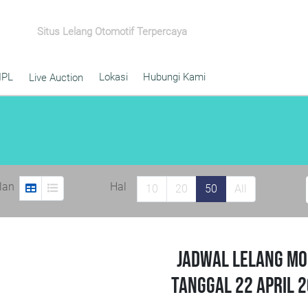
Situs Lelang Otomotif Terpercaya
IPL
Lokasi
Hubungi Kami
Live Auction
ilan
Hal
10
20
50
All
Jadwal Lelang Mo
Tanggal 22 April 