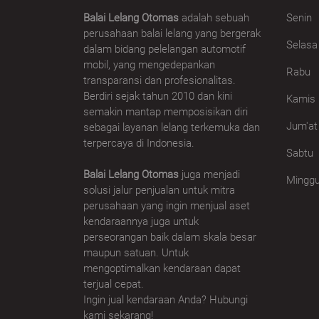
Balai Lelang Otomas
adalah sebuah
Senin
perusahaan balai lelang yang bergerak
Selasa
dalam bidang pelelangan automotif
mobil, yang mengedepankan
Rabu
transparansi dan profesionalitas.
Berdiri sejak tahun 2010 dan kini
Kamis
semakin mantap memposisikan diri
Jum'at
sebagai layanan lelang terkemuka dan
terpercaya di Indonesia.
Sabtu
Balai Lelang Otomas
juga menjadi
Mingg
solusi jalur penjualan untuk mitra
perusahaan yang ingin menjual aset
kendaraannya juga untuk
perseorangan baik dalam skala besar
maupun satuan. Untuk
mengoptimalkan kendaraan dapat
terjual cepat.
Ingin jual kendaraan Anda? Hubungi
kami sekarang!