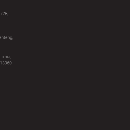
72B,
enteng,
Timur,
 13960